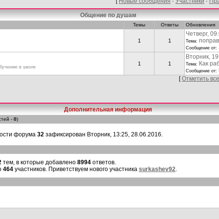
Новые сообщения
Участники
Пр
[
·
·
Общение по душам
Темы
Ответы
Обновления
Четверг, 09
поправ
1
1
Тема:
Сообщение от:
Вторник, 19
Как ра
1
1
Тема:
обучению в школе
Сообщение от:
[
Отметить вс
Дополнительная информация
стей -
0
)
мости форума
32
зафиксирован Вторник, 13:25, 28.06.2016.
2
тем, в которые добавлено
8994
ответов.
о
464
участников. Приветствуем нового участника
surkashev92
.