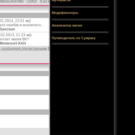
Артефакты
авила форума
Поиск
RSS
·
·
]
Модификаторы
.01.2014, 22:01
ьте ошибку в анализато...
Анализатор магии
Sanctum
.02.2013, 21:23
Путеводитель по Сумраку
ботает магия ВК?
Montesori-XAH
е сообщения прочитанными
]