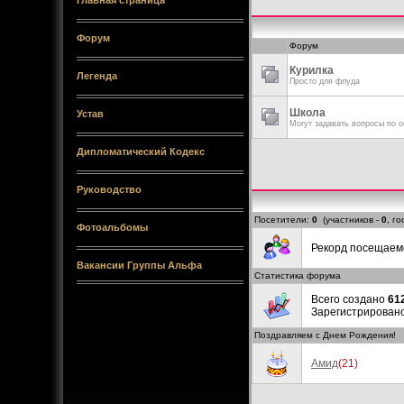
Главная страница
Форум
Форум
Курилка
Легенда
Просто для флуда
Школа
Устав
Могут задавать вопросы по 
Дипломатический Кодекс
Руководство
Посетители:
0
(участников -
0
, го
Фотоальбомы
Рекорд посещае
Вакансии Группы Альфа
Статистика форума
Всего создано
61
Зарегистрирован
Поздравляем с Днем Рождения!
Амид
(21)